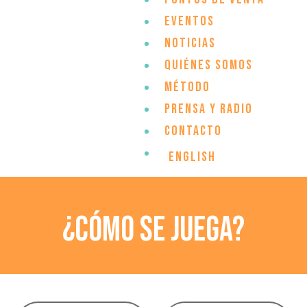
Eventos
Noticias
Quiénes somos
Método
Prensa y Radio
Contacto
English
¿CÓMO SE JUEGA?