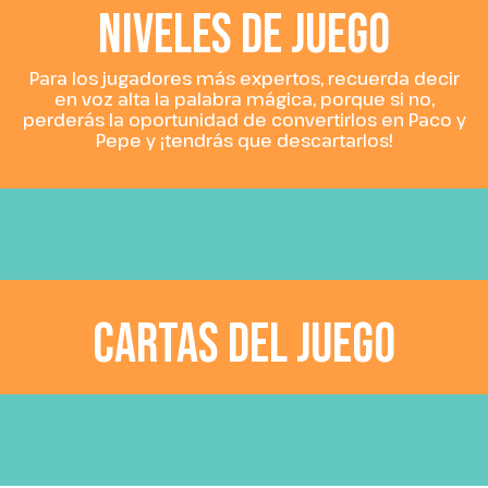
NIVELES DE JUEGO
Para los jugadores más expertos, recuerda decir
en voz alta la palabra mágica, porque si no,
perderás la oportunidad de convertirlos en Paco y
Pepe y ¡tendrás que descartarlos!
CARTAS DEL JUEGO